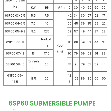
380-415 V 50
Hz
KW
HP
m³ / h
0
30
40
50
60
70
6SP60 03-5.5
5.5
7,5
42
34
30
27
22
17
6SP60 04-7.5
7,5
10
55
45
39
35
29
22
6SP60 05-9.2
9.2
12,5
69
57
49
44
37
28
fünfzeh
6SP60 06-11
11
83
68
59
53
44
33
n
Kopf
(m)
6SP60 07-13
13
17.5
97
79
69
62
51
39
fünfzeh
6SP60 08-15
20
111
91
79
71
59
44
n
6SP60 09-
12
18,5
25
102
89
80
66
50
18.5
5
6SP60 SUBMERSIBLE PUMPE