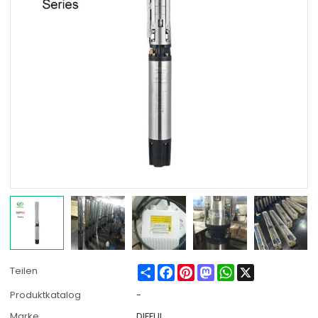
Share
Facebook
Pinterest
Mastodon
WhatsApp
X
Teilen
Produktkatalog
-
Marke
DIFFUL