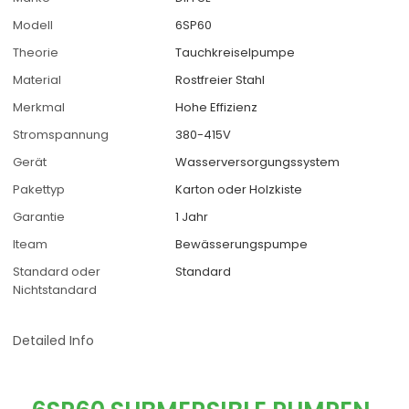
Modell
6SP60
Theorie
Tauchkreiselpumpe
Material
Rostfreier Stahl
Merkmal
Hohe Effizienz
Stromspannung
380-415V
Gerät
Wasserversorgungssystem
Pakettyp
Karton oder Holzkiste
Garantie
1 Jahr
Iteam
Bewässerungspumpe
Standard oder
Standard
Nichtstandard
Detailed Info