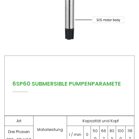
6SP60 SUBMERSIBLE PUMPENPARAMETE
Art
Kapazität und Kopf
Motorleistung
50
66
83
100
116
Drei Phasen
l / min
0
0
7
3
0
7