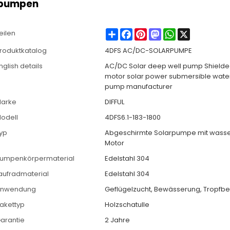
rpumpen
Share
Facebook
Pinterest
Mastodon
WhatsApp
X
eilen
roduktkatalog
4DFS AC/DC-SOLARPUMPE
nglish details
AC/DC Solar deep well pump Shielded
motor solar power submersible wate
pump manufacturer
arke
DIFFUL
odell
4DFS6.1-183-1800
yp
Abgeschirmte Solarpumpe mit wasse
Motor
umpenkörpermaterial
Edelstahl 304
aufradmaterial
Edelstahl 304
nwendung
Geflügelzucht, Bewässerung, Tropf
akettyp
Holzschatulle
arantie
2 Jahre