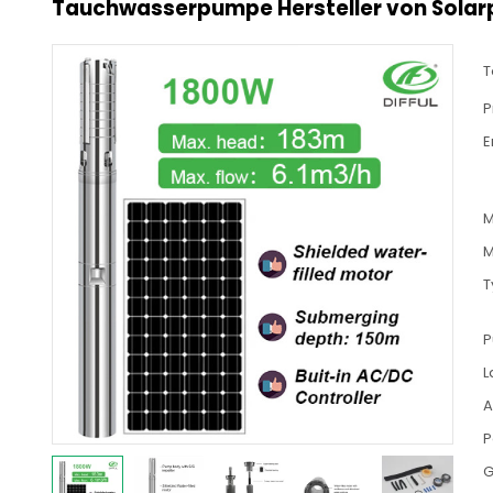
Tauchwasserpumpe Hersteller von Sola
T
P
E
M
M
T
P
L
A
P
G