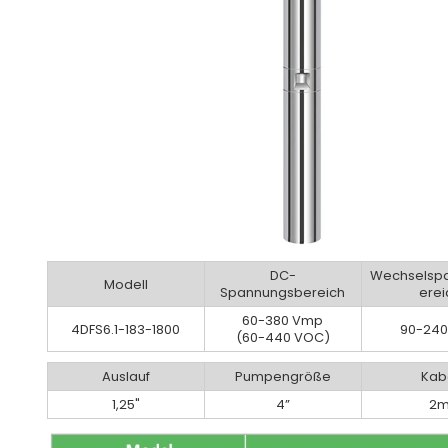
DC-
Wechselsp
Modell
Spannungsbereich
erei
60-380 Vmp
4DFS6.1-183-1800
90-240
(60-440 VOC)
Auslauf
Pumpengröße
Kab
1,25"
4”
2