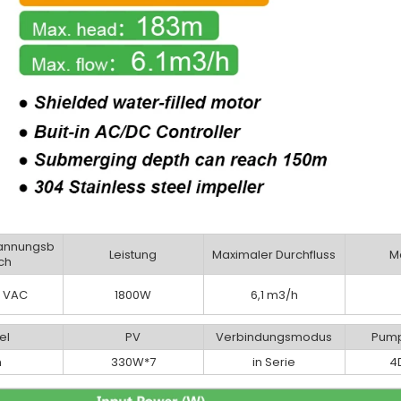
annungsb
Leistung
Maximaler Durchfluss
M
ch
 VAC
1800W
6,1 m3/h
el
PV
Verbindungsmodus
Pump
m
330W*7
in Serie
4