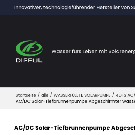
Innovativer, technologieführender Hersteller von
Wasser fürs Leben mit Solarener
/
/
/
Startseite
alle
WASSERFÜLLTE SOLARPUMPE
4DFS AC
AC/DC Solar-Tiefbrunnenpumpe Abgeschirmter wasser
AC/DC Solar-Tiefbrunnenpumpe Abgeschi