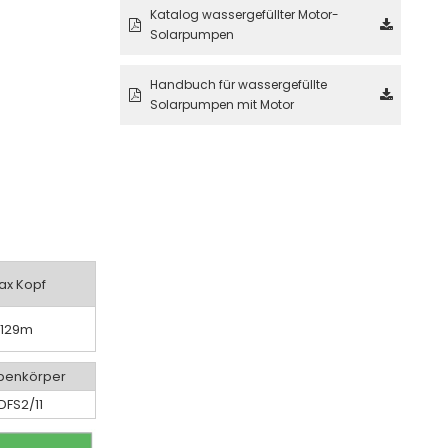
Katalog wassergefüllter Motor-
Solarpumpen
Handbuch für wassergefüllte
Solarpumpen mit Motor
ax Kopf
129m
enkörper
DFS2/11