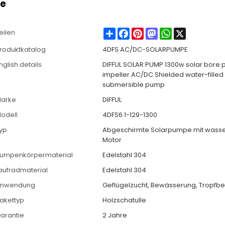
pe
Share
Facebook
Pinterest
Mastodon
WhatsApp
X
eilen
roduktkatalog
4DFS AC/DC-SOLARPUMPE
nglish details
DIFFUL SOLAR PUMP 1300w solar bore 
impeller AC/DC Shielded water-filled
submersible pump
arke
DIFFUL
odell
4DFS6.1-129-1300
yp
Abgeschirmte Solarpumpe mit wasse
Motor
umpenkörpermaterial
Edelstahl 304
aufradmaterial
Edelstahl 304
nwendung
Geflügelzucht, Bewässerung, Tropf
akettyp
Holzschatulle
arantie
2 Jahre