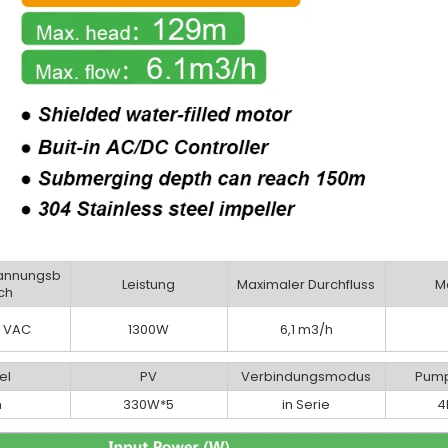
annungsb
Leistung
Maximaler Durchfluss
M
ch
 VAC
1300W
6,1 m3/h
el
PV
Verbindungsmodus
Pump
m
330W*5
in Serie
4