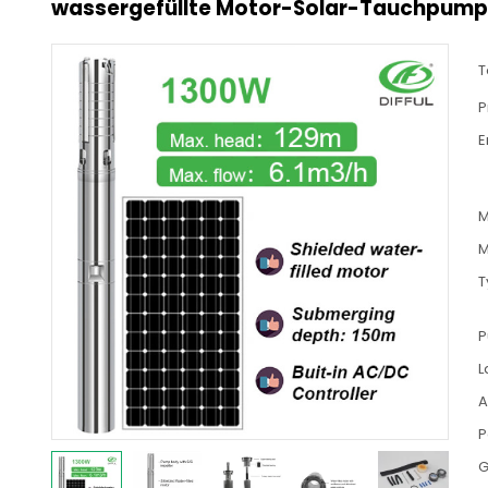
wassergefüllte Motor-Solar-Tauchpum
T
P
E
M
M
T
P
L
A
P
G