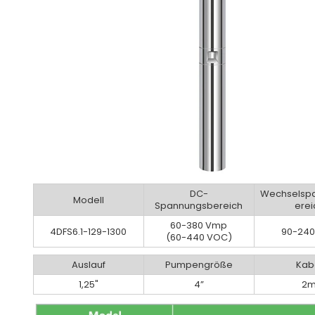
DC-
Wechselsp
Modell
Spannungsbereich
erei
60-380 Vmp
4DFS6.1-129-1300
90-240
(60-440 VOC)
Auslauf
Pumpengröße
Kab
1,25"
4”
2