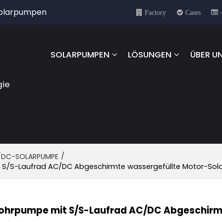
 Solarpumpen
Factory
Cases
SOLARPUMPEN
LÖSUNGEN
ÜBER U
gie
/
/DC-SOLARPUMPE
 S/S-Laufrad AC/DC Abgeschirmte wassergefüllte Motor-So
ohrpumpe mit S/S-Laufrad AC/DC Abgeschirm