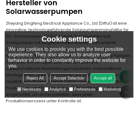
Hersteller von
Solarwasserpumpen
Zhejiang Dingfeng Electrical Appliance Co., Ltd (Difful) ist eine
innovative, technologieführende Solarpumpenmanufaktur für
DC-Solarpumpen, AC/DC-Hybrid-Solarpumpen und
Cookie settings
Solarpumpen mit abgeschirmten Motoren. Seit unserer
Gründung im Jahr 1989 konzentrieren wir uns zu 100 % auf
We use cookies to provide you with the best possible
experience. They also allow us to analyze user
diesen Bereich und haben weltweit Hunderttausende Pumpen
behavior in order to constantly improve the website for
im Einsatz. Wir verfügen über hochpräzise und
you.
vollautomatische Bearbeitungsmaschinen, fortschrittliche
Montagelinien und Prüfmaschinen zur Verbesserung der
Reject All
Accept Selection
Accept all
Qualität und Effizienz. Und wir haben unsere eigene Controller-
Produktions- und Forschungs- und Entwicklungswerkstatt
Necessary
Analytics
Preferences
Marketing
eingerichtet, um sicherzustellen, dass jeder
Produktionsprozess unter Kontrolle ist.
32
8000
200000
M²
Jahre Geschichte
Fabrikgelände
Jahresproduktion