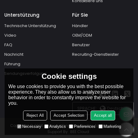
Kontaktiere uns
Unterstützung
Für Sie
Technische Unterstützung
Händler
Video
OEM/ODM
FAQ
Benutzer
Nachricht
Recruiting-Dienstleister
Führung
Sendungsverfolgung
Cookie settings
We use cookies to provide you with the best possible
experience. They also allow us to analyze user
behavior in order to constantly improve the website for
you.
SPRACHE:
Deutsch
Reject All
Accept Selection
Accept all
Copyright © 2026
Zhejiang Dingfeng Electric Appliance Co.,Ltd.
Necessary
Analytics
Preferences
Marketing
Support By
BEE Cloud