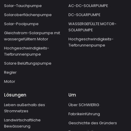
Solar-Tauchpumpe
AC-DC-SOLARPUMPE
Solaroberflächenpumpe
DC-SOLARPUMPE
Solar-Poolpumpe
WASSERGEFÜLLTE MOTOR-
SOLARPUMPE
Gleichstrom-Solarpumpe mit
wassergefülltem Motor
Hochgeschwindigkeits-
Tiefbrunnenpumpe
Hochgeschwindigkeits-
Tiefbrunnenpumpe
Solare Belüftungspumpe
Regler
Motor
Lösungen
Um
Leben außerhalb des
Über SCHWIERIG
Stromnetzes
Fabrikeinführung
Landwirtschaftliche
Geschichte des Gründers
Bewässerung