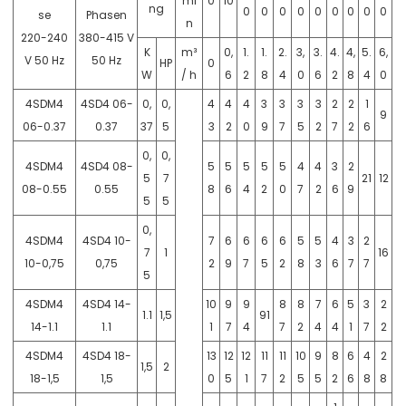
mi
0
10
ng
0
0
0
0
0
0
0
0
0
se
Phasen
n
220-240
380-415 V
K
m³
0,
1.
1.
2.
3,
3.
4.
4,
5.
6,
V 50 Hz
50 Hz
HP
0
W
/ h
6
2
8
4
0
6
2
8
4
0
4SDM4
4SD4 06-
0,
0,
4
4
4
3
3
3
3
2
2
1
9
06-0.37
0.37
37
5
3
2
0
9
7
5
2
7
2
6
0,
0,
4SDM4
4SD4 08-
5
5
5
5
5
4
4
3
2
5
7
21
12
08-0.55
0.55
8
6
4
2
0
7
2
6
9
5
5
0,
4SDM4
4SD4 10-
7
6
6
6
6
5
5
4
3
2
7
1
16
10-0,75
0,75
2
9
7
5
2
8
3
6
7
7
5
4SDM4
4SD4 14-
10
9
9
8
8
7
6
5
3
2
1.1
1,5
91
14-1.1
1.1
1
7
4
7
2
4
4
1
7
2
4SDM4
4SD4 18-
13
12
12
11
11
10
9
8
6
4
2
1,5
2
18-1,5
1,5
0
5
1
7
2
5
5
2
6
8
8