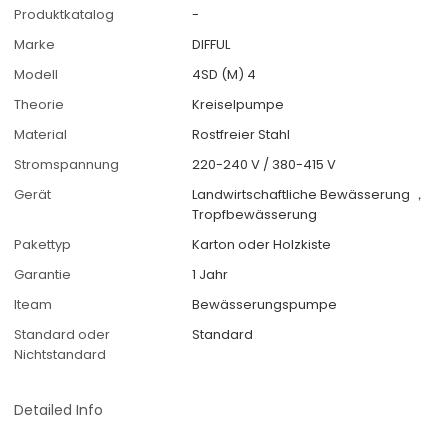
Produktkatalog
-
Marke
DIFFUL
Modell
4SD (M) 4
Theorie
Kreiselpumpe
Material
Rostfreier Stahl
Stromspannung
220-240 V / 380-415 V
Gerät
Landwirtschaftliche Bewässerung ，
Tropfbewässerung
Pakettyp
Karton oder Holzkiste
Garantie
1 Jahr
Iteam
Bewässerungspumpe
Standard oder
Standard
Nichtstandard
Detailed Info