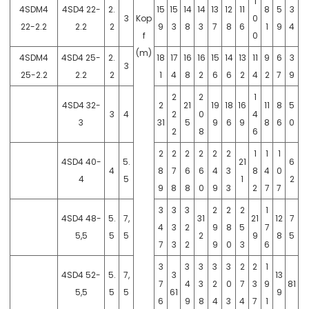
1
4SDM4
4SD4 22-
2.
15
15
14
14
13
12
11
8
5
3
3
Kop
0
22-2.2
2.2
2
9
3
8
3
7
8
6
1
9
4
f
0
(m)
4SDM4
4SD4 25-
2.
18
17
16
16
15
14
13
11
9
6
3
3
25-2.2
2.2
2
1
4
8
2
6
6
2
4
2
7
9
2
2
1
4SD4 32-
2
21
19
18
16
11
8
5
3
4
2
0
4
3
31
5
9
6
9
8
6
0
2
8
6
2
2
2
2
2
2
1
1
1
4SD4 40-
5.
21
6
4
8
7
6
6
4
3
8
4
0
4
5
1
2
9
8
8
0
9
3
2
7
7
3
3
3
2
2
2
1
4SD4 48-
5.
7,
31
21
12
7
4
3
2
9
8
5
7
5,5
5
5
2
9
8
5
7
3
2
9
0
3
6
3
3
3
3
3
2
2
1
4SD4 52-
5.
7,
3
13
7
4
3
2
0
7
3
9
81
5,5
5
5
61
9
6
9
8
4
3
4
7
1