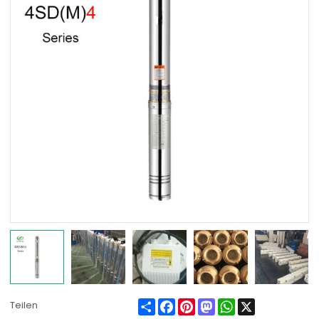
Share
Facebook
Pinterest
Mastodon
WhatsApp
X
Teilen