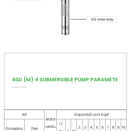
4SD (M) 4 SUBMERSIBLE PUMP PARAMETE
Art
Kapazität und Kopf
Motor
l /
Leistu
2
3
4
5
6
7
8
9
10
Einzelpha
Drei