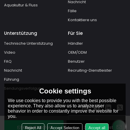
Nachricht
Aquakultur & Fluss
Fälle
Kontaktiere uns
Unterstützung
Für Sie
Technische Unterstützung
Händler
Video
OEM/ODM
FAQ
Benutzer
Nachricht
Recruiting-Dienstleister
Führung
Sendungsverfolgung
Cookie settings
We use cookies to provide you with the best possible
experience. They also allow us to analyze user
behavior in order to constantly improve the website for
you.
SPRACHE:
Deutsch
Kontakt Sofort
Zur Wunschliste
Reject All
Accept Selection
Accept all