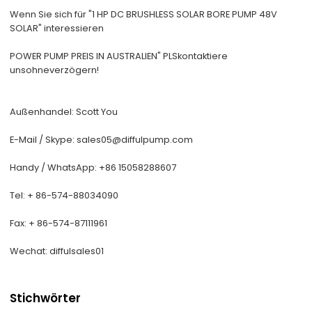
Wenn Sie sich für "1 HP DC BRUSHLESS SOLAR BORE PUMP 48V
SOLAR" interessieren
POWER PUMP PREIS IN AUSTRALIEN
"
PLS
kontaktiere
uns
ohne
verzögern!
Außenhandel: Scott You
E-Mail / Skype: sales05@diffulpump.com
Handy / WhatsApp: +86 15058288607
Tel: + 86-574-88034090
Fax: + 86-574-87111961
Wechat: diffulsales01
Stichwörter