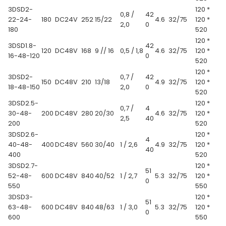
3DSD2-
120 *
0,8 /
42
22-24-
180
DC24V
252
15/22
4.6
32/75
120 *
2,0
0
180
520
120 *
3DSD1.8-
42
120
DC48V
168
9 // 16
0,5 / 1,8
4.6
32/75
120 *
16-48-120
0
520
120 *
3DSD2-
0,7 /
42
150
DC48V
210
13/18
4.9
32/75
120 *
18-48-150
2,0
0
520
3DSD2.5-
120 *
0,7 /
4
30-48-
200
DC48V
280
20/30
4.6
32/75
120 *
2,5
40
200
520
3DSD2.6-
120 *
4
40-48-
400
DC48V
560
30/40
1 / 2,6
4.9
32/75
120 *
40
400
520
3DSD2.7-
120 *
51
52-48-
600
DC48V
840
40/52
1 / 2,7
5.3
32/75
120 *
0
550
550
3DSD3-
120 *
51
63-48-
600
DC48V
840
48/63
1 / 3,0
5.3
32/75
120 *
0
600
550