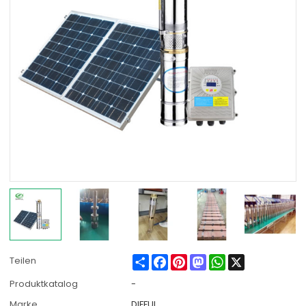
Share
Facebook
Pinterest
Mastodon
WhatsApp
X
Teilen
Produktkatalog
-
Marke
DIFFUL