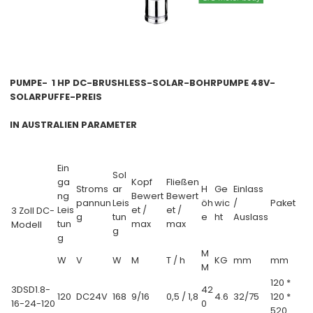
PUMPE-
1 HP DC-BRUSHLESS-SOLAR-BOHRPUMPE 48V-
SOLARPUFFE-PREIS
IN AUSTRALIEN
PARAMETER
Ein
Sol
ga
Kopf
Fließen
Stroms
ar
H
Ge
Einlass
ng
Bewert
Bewert
pannun
Leis
öh
wic
/
Paket
Leis
et /
et /
3 Zoll DC-
g
tun
e
ht
Auslass
tun
max
max
Modell
g
g
M
W
V
W
M
T / h
KG
mm
mm
M
120 *
3DSD1.8-
42
120
DC24V
168
9/16
0,5 / 1,8
4.6
32/75
120 *
16-24-120
0
520