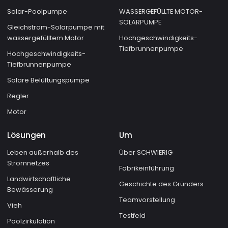
Solar-Poolpumpe
WASSERGEFÜLLTE MOTOR-
SOLARPUMPE
Gleichstrom-Solarpumpe mit
wassergefülltem Motor
Hochgeschwindigkeits-
Tiefbrunnenpumpe
Hochgeschwindigkeits-
Tiefbrunnenpumpe
Solare Belüftungspumpe
Regler
Motor
Lösungen
Um
Leben außerhalb des
Über SCHWIERIG
Stromnetzes
Fabrikeinführung
Landwirtschaftliche
Geschichte des Gründers
Bewässerung
Teamvorstellung
Vieh
Testfeld
Poolzirkulation