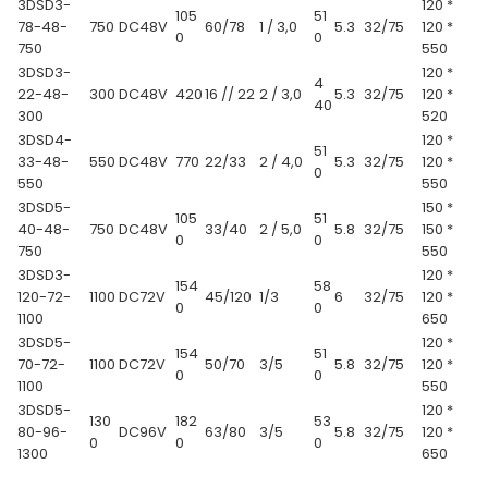
3DSD3-
120 *
105
51
78-48-
750
DC48V
60/78
1 / 3,0
5.3
32/75
120 *
0
0
750
550
3DSD3-
120 *
4
22-48-
300
DC48V
420
16 // 22
2 / 3,0
5.3
32/75
120 *
40
300
520
3DSD4-
120 *
51
33-48-
550
DC48V
770
22/33
2 / 4,0
5.3
32/75
120 *
0
550
550
3DSD5-
150 *
105
51
40-48-
750
DC48V
33/40
2 / 5,0
5.8
32/75
150 *
0
0
750
550
3DSD3-
120 *
154
58
120-72-
1100
DC72V
45/120
1/3
6
32/75
120 *
0
0
1100
650
3DSD5-
120 *
154
51
70-72-
1100
DC72V
50/70
3/5
5.8
32/75
120 *
0
0
1100
550
3DSD5-
120 *
130
182
53
80-96-
DC96V
63/80
3/5
5.8
32/75
120 *
0
0
0
1300
650