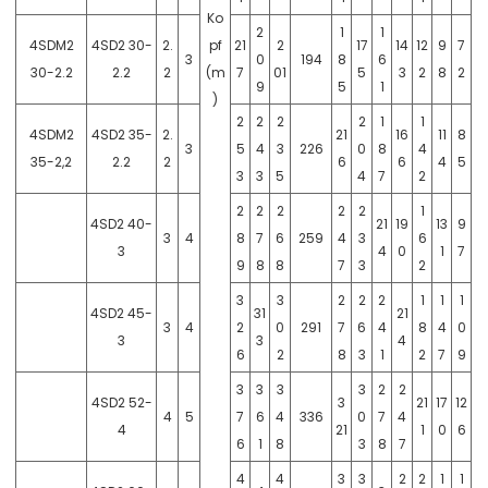
Ko
2
1
1
4SDM2
4SD2 30-
2.
pf
21
2
17
14
12
9
7
3
0
194
8
6
30-2.2
2.2
2
(m
7
01
5
3
2
8
2
9
5
1
)
2
2
2
2
1
1
4SDM2
4SD2 35-
2.
21
16
11
8
3
5
4
3
226
0
8
4
35-2,2
2.2
2
6
6
4
5
3
3
5
4
7
2
2
2
2
2
2
1
4SD2 40-
21
19
13
9
3
4
8
7
6
259
4
3
6
3
4
0
1
7
9
8
8
7
3
2
3
3
2
2
2
1
1
1
4SD2 45-
31
21
3
4
2
0
291
7
6
4
8
4
0
3
3
4
6
2
8
3
1
2
7
9
3
3
3
3
2
2
4SD2 52-
3
21
17
12
4
5
7
6
4
336
0
7
4
4
21
1
0
6
6
1
8
3
8
7
4
4
3
3
2
2
1
1