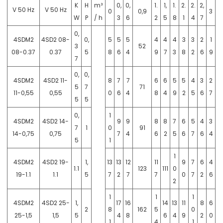
K
H
m³
0,
0,
1.
1,
1.
2.
2.
2,
V 50 Hz
V 50 Hz
0
0,9
3
W
P
/ h
3
6
2
5
8
1
4
7
0,
4SDM2
4SD2 08-
0,
5
5
5
4
4
4
3
3
2
1
3
52
08-0.37
0.37
5
8
6
4
9
7
3
8
2
6
9
7
0,
0,
4SDM2
4SD2 11-
8
7
7
6
6
5
5
4
3
2
5
7
71
11-0,55
0,55
0
6
4
8
4
9
2
5
6
7
5
5
0,
1
4SDM2
4SD2 14-
9
9
8
8
7
6
5
4
3
7
1
0
91
14-0,75
0,75
7
4
6
2
5
6
7
6
4
5
1
1
4SDM2
4SD2 19-
1,
13
13
12
11
9
7
6
4
1.1
123
111
0
19-1.1
1.1
5
7
2
7
7
0
7
2
6
2
1
1
1
4SDM2
4SD2 25-
1,
17
16
14
13
11
8
6
2
8
162
5
0
25-1,5
1,5
5
4
8
6
4
9
2
0
1
4
1