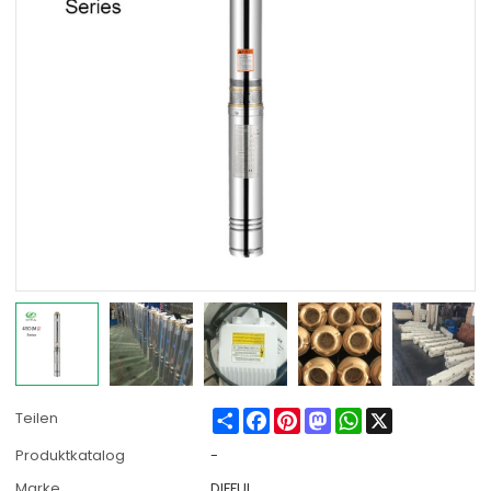
Share
Facebook
Pinterest
Mastodon
WhatsApp
X
Teilen
Produktkatalog
-
Marke
DIFFUL