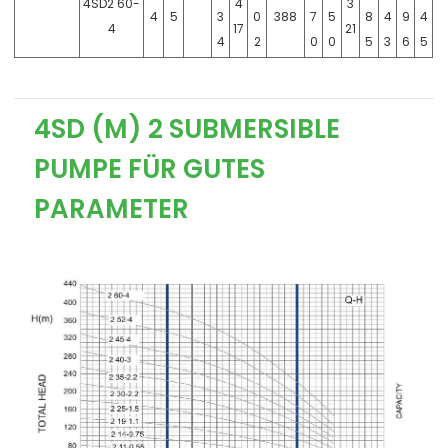
4SD2 60-
4
3
4
5
3
0
388
7
5
8
4
9
4
4
17
21
4
2
0
0
5
3
6
5
4SD (M) 2 SUBMERSIBLE
PUMPE FÜR GUTES
PARAMETER