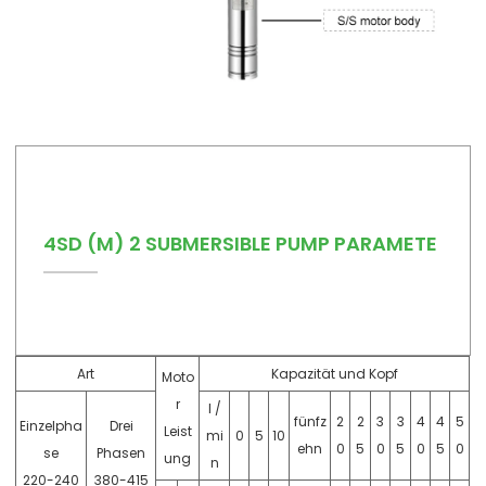
4SD (M) 2 SUBMERSIBLE PUMP PARAMETE
Art
Kapazität und Kopf
Moto
r
l /
fünfz
2
2
3
3
4
4
5
Einzelpha
Drei
Leist
mi
0
5
10
ehn
0
5
0
5
0
5
0
se
Phasen
ung
n
220-240
380-415