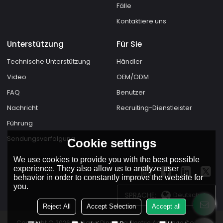
Fälle
Kontaktiere uns
Unterstützung
Für Sie
Technische Unterstützung
Händler
Video
OEM/ODM
FAQ
Benutzer
Nachricht
Recruiting-Dienstleister
Führung
Sendungsverfolgung
Cookie settings
We use cookies to provide you with the best possible
experience. They also allow us to analyze user
behavior in order to constantly improve the website for
you.
SPRACHE:
Deutsch
Reject All
Accept Selection
Accept all
Copyright © 2026
Zhejiang Dingfeng Electric Appliance Co.,Ltd.