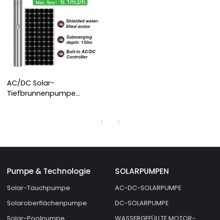
AC/DC Solar-
Tiefbrunnenpumpe
Abgeschirmter
wassergefüllter Motor
Solarstrom
Tauchwasserpumpe
Hersteller von Solarpumpen
Pumpe & Technologie
SOLARPUMPEN
Solar-Tauchpumpe
AC-DC-SOLARPUMPE
Solaroberflächenpumpe
DC-SOLARPUMPE
Solar-Poolpumpe
WASSERGEFÜLLTE MOTOR-