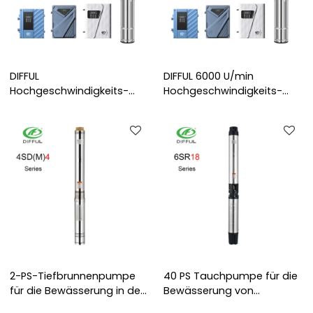
DIFFUL
DIFFUL 6000 U/min
Hochgeschwindigkeits-
Hochgeschwindigkeits-
Tiefbrunnenpumpe | Die
Tiefbrunnenpumpe | AC DC
maximale Drehzahl beträgt
Edelstahl-Solarpumpe |
6000 U/min |
Tauchbrunnenpumpe für
Solarwasserpumpe zur
die Bewässerung |
Bewässerung | Rekrutieren
Hersteller von
Sie Händler und
Wasserpumpen
unterstützen Sie OEMs
2-PS-Tiefbrunnenpumpe
40 PS Tauchpumpe für die
für die Bewässerung in der
Bewässerung von
Landwirtschaft tauchte
Tiefbrunnenpumpen Preis