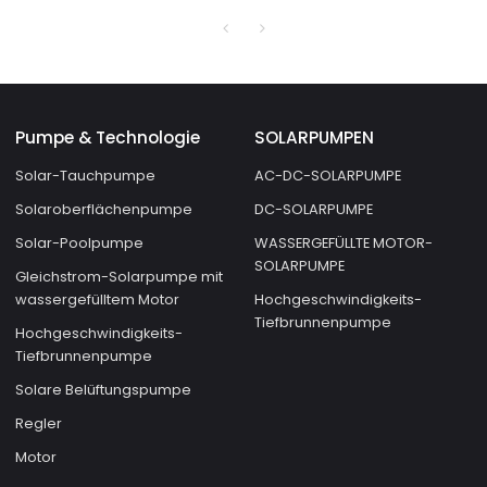
den Preis der
Philippinen
Brunnenpumpe in der
Türkei ein
Pumpe & Technologie
SOLARPUMPEN
Solar-Tauchpumpe
AC-DC-SOLARPUMPE
Solaroberflächenpumpe
DC-SOLARPUMPE
Solar-Poolpumpe
WASSERGEFÜLLTE MOTOR-
SOLARPUMPE
Gleichstrom-Solarpumpe mit
wassergefülltem Motor
Hochgeschwindigkeits-
Tiefbrunnenpumpe
Hochgeschwindigkeits-
Tiefbrunnenpumpe
Solare Belüftungspumpe
Regler
Motor