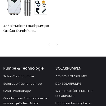
4-Zoll-Solar-Tauchpumpe
Großer Durchfluss
Geeignet für großflächige
Bewässerung Direktverkauf
ab Werk
Pumpe & Technologie
SOLARPUMPEN
Solar-Tauchpumpe
AC-DC-SOLARPUMPE
Solaroberflächenpumpe
DC-SOLARPUMPE
Solar-Poolpumpe
WASSERGEFÜLLTE MOTOR-
SOLARPUMPE
Gleichstrom-Solarpumpe mit
wassergefülltem Motor
Hochgeschwindigkeits-