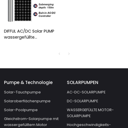
DIFFUL AC/DC Solar PUMP
wassergefüllte
Motorpumpe mit S/S
Laufrad Abgeschirmte
Solar-Tauchpumpe Solar-
Bohrlochpumpe
Pumpe & Technologie
SOLARPUMPEN
Solar-Tauchpumpe
AC-DC-SOLARPUMPE
Solaroberflächenpumpe
DC-SOLARPUMPE
Solar-Poolpumpe
WASSERGEFÜLLTE MOTOR-
SOLARPUMPE
Gleichstrom-Solarpumpe mit
wassergefülltem Motor
Hochgeschwindigkeits-