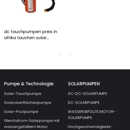
dc tauchpumpen preis in
afrika tauchen solar
pumping hersteller
Pumpe & Technologie
SOLARPUMPEN
Solar-Tauchpumpe
AC-DC-SOLARPUMPE
Solaroberflächenpumpe
DC-SOLARPUMPE
Solar-Poolpumpe
WASSERGEFÜLLTE MOTOR-
SOLARPUMPE
Gleichstrom-Solarpumpe mit
wassergefülltem Motor
Hochgeschwindigkeits-