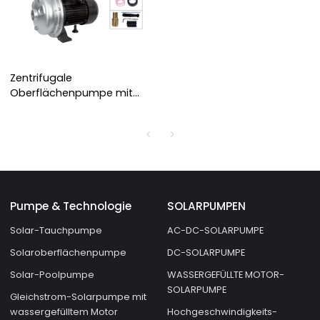
Zentrifugale
Oberflächenpumpe mit
Solarstrom DC 72V
inländische Solarpumpe
Pumpe & Technologie
SOLARPUMPEN
Solar-Tauchpumpe
AC-DC-SOLARPUMPE
Solaroberflächenpumpe
DC-SOLARPUMPE
Solar-Poolpumpe
WASSERGEFÜLLTE MOTOR-
SOLARPUMPE
Gleichstrom-Solarpumpe mit
wassergefülltem Motor
Hochgeschwindigkeits-