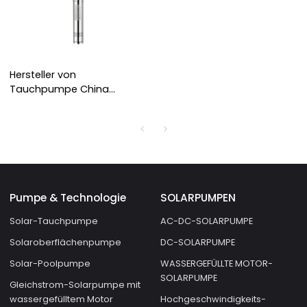
Hersteller von
Tauchpumpe China
Tiefbrunnenpumpe 3 PS
Brunnenwasserpumpe
Pumpe & Technologie
SOLARPUMPEN
Solar-Tauchpumpe
AC-DC-SOLARPUMPE
Solaroberflächenpumpe
DC-SOLARPUMPE
Solar-Poolpumpe
WASSERGEFÜLLTE MOTOR-
SOLARPUMPE
Gleichstrom-Solarpumpe mit
wassergefülltem Motor
Hochgeschwindigkeits-