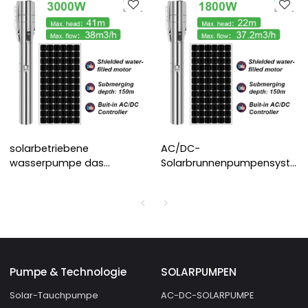
solarbetriebene
AC/DC-
wasserpumpe das
Solarbrunnenpumpensystem
angebot
Solarstrompumpen
solarwasserpumpe für
Solarwasserpumpen für
landwirtschaft preis
Bauernhöfe
solarbetriebenes
Solarwasserpumpe für den
gutpumpensystem
Landwirtschaftspreis
Pumpe & Technologie
SOLARPUMPEN
Solar-Tauchpumpe
AC-DC-SOLARPUMPE