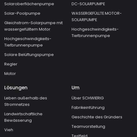
Solaroberflächenpumpe
DC-SOLARPUMPE
Solar-Poolpumpe
WASSERGEFÜLLTE MOTOR-
SOLARPUMPE
Gleichstrom-Solarpumpe mit
wassergefülltem Motor
Hochgeschwindigkeits-
Tiefbrunnenpumpe
Hochgeschwindigkeits-
Tiefbrunnenpumpe
Solare Belüftungspumpe
Regler
Motor
Lösungen
Um
Leben außerhalb des
Über SCHWIERIG
Stromnetzes
Fabrikeinführung
Landwirtschaftliche
Geschichte des Gründers
Bewässerung
Teamvorstellung
Vieh
Testfeld