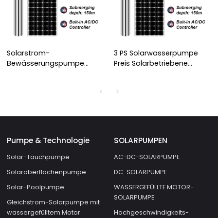
Solarstrom-
3 PS Solarwasserpumpe
Bewässerungspumpe
Preis Solarbetriebene
Wassergefüllter Motor
Wasserpumpe Off Grid
Solarbetriebene Pumpe
Wasserpumpe
Solarwasserpumpe für die
Solarwasserpumpe Vieh
Landwirtschaft
Solarpanel Pumpe
Solarpumpenlieferant
Pumpe & Technologie
SOLARPUMPEN
Solar-Tauchpumpe
AC-DC-SOLARPUMPE
Solaroberflächenpumpe
DC-SOLARPUMPE
Solar-Poolpumpe
WASSERGEFÜLLTE MOTOR-
SOLARPUMPE
Gleichstrom-Solarpumpe mit
wassergefülltem Motor
Hochgeschwindigkeits-