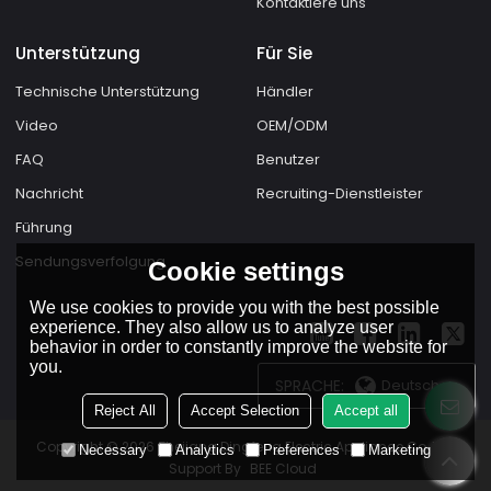
Kontaktiere uns
Unterstützung
Für Sie
Technische Unterstützung
Händler
Video
OEM/ODM
FAQ
Benutzer
Nachricht
Recruiting-Dienstleister
Führung
Sendungsverfolgung
Cookie settings
We use cookies to provide you with the best possible
experience. They also allow us to analyze user
behavior in order to constantly improve the website for
you.
SPRACHE:
Deutsch
Reject All
Accept Selection
Accept all
Copyright © 2026
Zhejiang Dingfeng Electric Appliance Co.,Ltd.
Necessary
Analytics
Preferences
Marketing
Support By
BEE Cloud