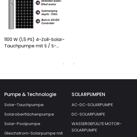
1100 W (1,5 PS) 4-Zoll-Solar-
Tauchpumpe mit S / S-
Laufrad AC / DC
Abgeschirmte
wassergefüllte Motor-
Solarpumpe
Pumpe & Technologie
SOLARPUMPEN
Solar-Tauchpumpe
AC-DC-SOLARPUMPE
Solaroberflächenpumpe
DC-SOLARPUMPE
Solar-Poolpumpe
WASSERGEFÜLLTE MOTOR-
SOLARPUMPE
Gleichstrom-Solarpumpe mit