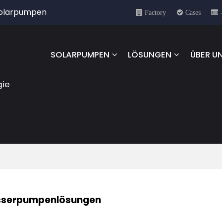
 Solarpumpen
Factory
Cases
SOLARPUMPEN
LÖSUNGEN
ÜBER U
gie
sserpumpenlösungen