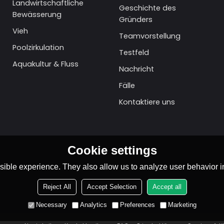
Landwirtschaftliche
Geschichte des
Bewässerung
Gründers
Vieh
Teamvorstellung
Poolzirkulation
Testfeld
Aquakultur & Fluss
Nachricht
Fälle
Kontaktiere uns
Cookie settings
ible experience. They also allow us to analyze user behavior in
Reject All
Accept Selection
Accept all
Necessary
Analytics
Preferences
Marketing