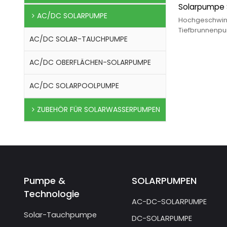
Solarpumpe
AC/DC SOLARPUMPE
Afrika
Hochgeschwind
Tiefbrunnenpu
AC/DC SOLAR-TAUCHPUMPE
1. Permanentm
Synchronmotor 
Brushless-So
AC/DC OBERFLÄCHEN-SOLARPUMPE
AC/DC SOLARPOOLPUMPE
ZUBEHÖR FÜR SOLARWASSERPUMPEN
Pumpe &
SOLARPUMPEN
Technologie
AC-DC-SOLARPUMPE
Solar-Tauchpumpe
DC-SOLARPUMPE