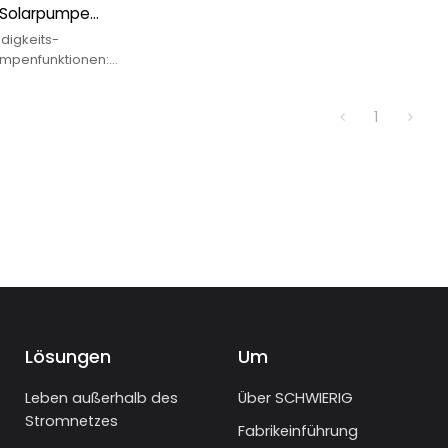
 Solarpumpe
igkeits-
mpenfunktionen:
agnetischer
2. 2-Zoll-
1
larwasserpumpe
Lösungen
Um
Leben außerhalb des
Über SCHWIERIG
Stromnetzes
Fabrikeinführung