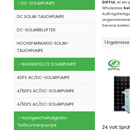
DIFFUL
ist ein
DC-SOLARPUMPE
Wholeslae
So
Auftragsfertig
DC SOLAR TAUCHPUMPE
angemessener Z
Service bieten
DC-SOLARBELÜFTER
1 Ergebnisse
HOCHSPANNUNGS-SOLAR-
TAUCHPUMPE
WASSERFÜLLTE SOLARPUMPE
4DFS AC/DC-SOLARPUMPE
4/6DFS AC/DC-SOLARPUMPE
4/5DFS AC/DC-SOLARPUMPE
Hochgeschwindigkeits-
Tiefbrunnenpumpe
24 Volt Spr