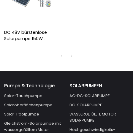
DC 48V bürstenlose
Solarpumpe 150W
Solarpumpe mit MPPT-
Regler
Pumpe & Technologie
SOLARPUMPEN
Solar-Tauchpumpe
AC-DC-SOLARPUMPE
Solaroberflächenpumpe
DC-SOLARPUMPE
Solar-Poolpumpe
WASSERGEFÜLLTE MOTOR-
SOLARPUMPE
Gleichstrom-Solarpumpe mit
wassergefülltem Motor
Hochgeschwindigkeits-