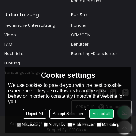
Kontaktiere uns
Unterstützung
Für Sie
Technische Unterstützung
Händler
Video
OEM/ODM
FAQ
Benutzer
Nachricht
Recruiting-Dienstleister
Führung
Sendungsverfolgung
Cookie settings
We use cookies to provide you with the best possible
experience. They also allow us to analyze user
behavior in order to constantly improve the website for
you.
SPRACHE:
Deutsch
Reject All
Accept Selection
Accept all
Copyright © 2026
Zhejiang Dingfeng Electric Appliance Co.,Ltd.
Necessary
Analytics
Preferences
Marketing
Support By
BEE Cloud