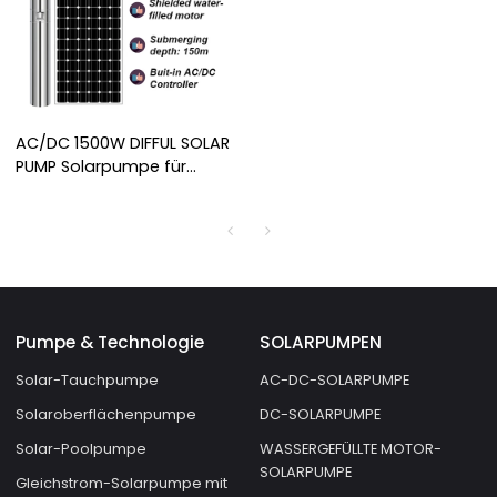
AC/DC 1500W DIFFUL SOLAR
PUMP Solarpumpe für
Bewässerung Solar
Tauchpumpe Preis Solar
Tiefbrunnenpumpe zu
verkaufen
Pumpe & Technologie
SOLARPUMPEN
Solar-Tauchpumpe
AC-DC-SOLARPUMPE
Solaroberflächenpumpe
DC-SOLARPUMPE
Solar-Poolpumpe
WASSERGEFÜLLTE MOTOR-
SOLARPUMPE
Gleichstrom-Solarpumpe mit