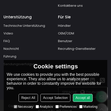
Kontaktiere uns
Unterstützung
Für Sie
Technische Unterstützung
Händler
Video
OEM/ODM
FAQ
Benutzer
Nachricht
Recruiting-Dienstleister
Führung
Sendungsverfolgung
Cookie settings
We use cookies to provide you with the best possible
experience. They also allow us to analyze user
behavior in order to constantly improve the website for
you.
SPRACHE:
Deutsch
Reject All
Accept Selection
Accept all
Copyright © 2026
Zhejiang Dingfeng Electric Appliance Co.,Ltd.
Necessary
Analytics
Preferences
Marketing
Support By
BEE Cloud