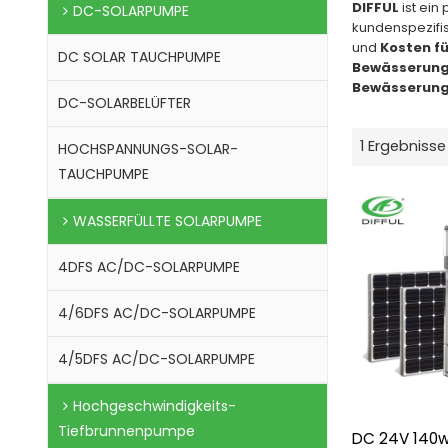
DIFFUL
ist ein
DC-SOLARPUMPE
kundenspezifi
und
Kosten f
DC SOLAR TAUCHPUMPE
Bewässerun
Bewässerun
DC-SOLARBELÜFTER
1 Ergebnisse
HOCHSPANNUNGS-SOLAR-
TAUCHPUMPE
WASSERFÜLLTE SOLARPUMPE
4DFS AC/DC-SOLARPUMPE
4/6DFS AC/DC-SOLARPUMPE
4/5DFS AC/DC-SOLARPUMPE
Hochgeschwindigkeits-
Tiefbrunnenpumpe
DC 24V 140