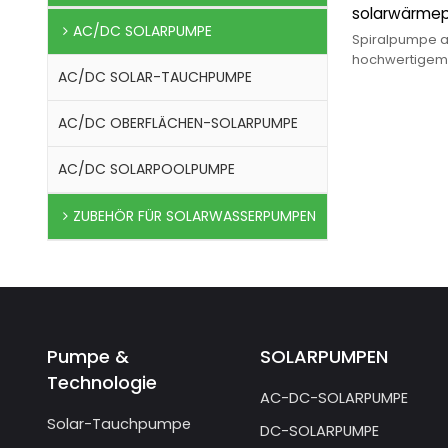
solarwärmep
AC/DC SOLARPUMPE
helical pump
Spiralpumpe a
Bewässerun
hochwertigem 
AC/DC SOLAR-TAUCHPUMPE
Bürstenloser 
mit vollem Ö
AC/DC OBERFLÄCHEN-SOLARPUMPE
AC/DC SOLARPOOLPUMPE
ZUBEHÖR FÜR SOLARWASSERPUMPEN
Pumpe &
SOLARPUMPEN
Technologie
AC-DC-SOLARPUMPE
Solar-Tauchpumpe
DC-SOLARPUMPE