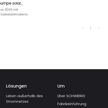
umpe solar
 solar
us 3DSS mit
gspumpe
Edelstahlmaterial
Gleichstrommotor
l-Permanentmagnet
1
Lösungen
Um
Leben außerhalb des
Über SCHWIERIG
Stromnetzes
Fabrikeinführung