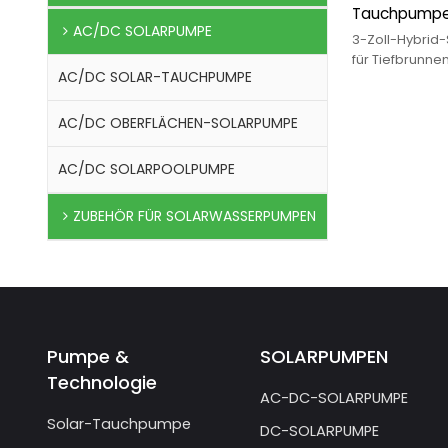
Tauchpumpe 
AC/DC SOLARPUMPE
Laufrad-Sol
3-Zoll-Hybrid
für Tiefbrunne
AC/DC SOLAR-TAUCHPUMPE
verwendet für
Brunnen, Haus
Tierhal
AC/DC OBERFLÄCHEN-SOLARPUMPE
AC/DC SOLARPOOLPUMPE
ZUBEHÖR FÜR SOLARWASSERPUMPEN
Pumpe &
SOLARPUMPEN
Technologie
AC-DC-SOLARPUMPE
Solar-Tauchpumpe
DC-SOLARPUMPE