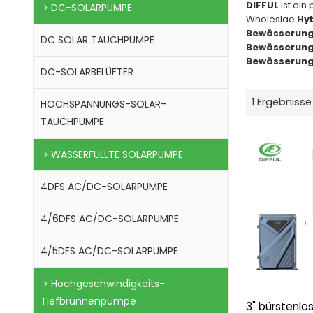
DIFFUL
ist ein
DC-SOLARPUMPE
Wholeslae
Hy
Bewässerun
DC SOLAR TAUCHPUMPE
Bewässerun
Bewässerun
DC-SOLARBELÜFTER
1 Ergebnisse
HOCHSPANNUNGS-SOLAR-
TAUCHPUMPE
WASSERFÜLLTE SOLARPUMPE
4DFS AC/DC-SOLARPUMPE
4/6DFS AC/DC-SOLARPUMPE
4/5DFS AC/DC-SOLARPUMPE
Hochgeschwindigkeits-
Tiefbrunnenpumpe
3" bürstenlo