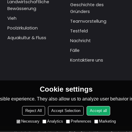
Landwirtschaftliche
Geschichte des
Bewässerung
Gründers
Vieh
Teamvorstellung
Poolzirkulation
Testfeld
Aquakultur & Fluss
Nachricht
Fälle
Kontaktiere uns
Cookie settings
ible experience. They also allow us to analyze user behavior in
Reject All
Accept Selection
Accept all
Necessary
Analytics
Preferences
Marketing