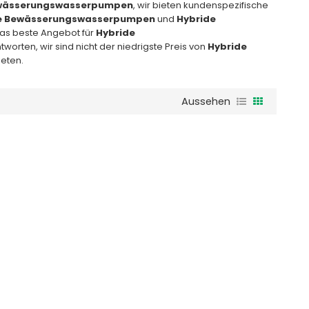
ewässerungswasserpumpen
, wir bieten kundenspezifische
e Bewässerungswasserpumpen
und
Hybride
 das beste Angebot für
Hybride
worten, wir sind nicht der niedrigste Preis von
Hybride
ieten.
Aussehen