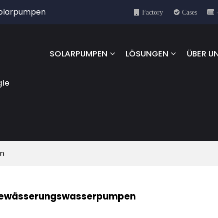
 Solarpumpen
Factory
Cases
SOLARPUMPEN
LÖSUNGEN
ÜBER U
gie
en
Bewässerungswasserpumpen