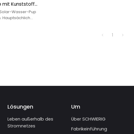
mit Kunststoff-
arpumpe
-Solar-Wasser-Pup
n. Hauptsächlich
 Bewässerung,
wasserversorgung,
1
Lösungen
Um
Leben außerhalb des
Über SCHWIERIG
Stromnetzes
Fabrikeinführung