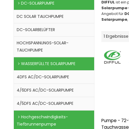
DIFFUL
ist ein
DC-SOLARPUMPE
Solarpumpe
-
Angebot für
DC
DC SOLAR TAUCHPUMPE
Solarpumpe
DC-SOLARBELÜFTER
1 Ergebnisse
HOCHSPANNUNGS-SOLAR-
TAUCHPUMPE
WASSERFÜLLTE SOLARPUMPE
4DFS AC/DC-SOLARPUMPE
4/6DFS AC/DC-SOLARPUMPE
4/5DFS AC/DC-SOLARPUMPE
Hochgeschwindigkeits-
Pumpe - 72-
Tiefbrunnenpumpe
Tauchwasse