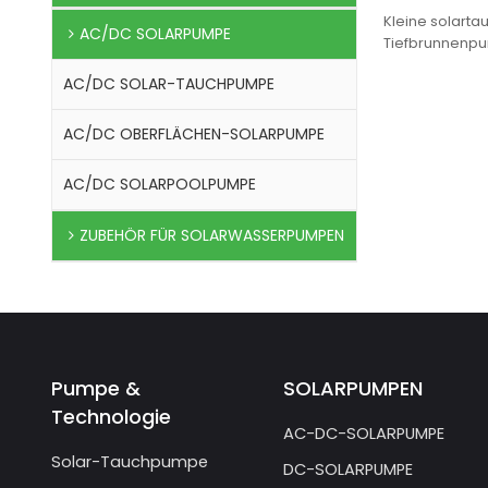
tropfende
Kleine solarta
AC/DC SOLARPUMPE
Spülbürste
Tiefbrunnenp
1. asynchroner
AC/DC SOLAR-TAUCHPUMPE
Bürstensolar
AC/DC OBERFLÄCHEN-SOLARPUMPE
AC/DC SOLARPOOLPUMPE
ZUBEHÖR FÜR SOLARWASSERPUMPEN
Pumpe &
SOLARPUMPEN
Technologie
AC-DC-SOLARPUMPE
Solar-Tauchpumpe
DC-SOLARPUMPE