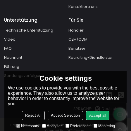
Kontaktiere uns
Unterstützung
Für Sie
Technische Unterstützung
Händler
Video
OEM/ODM
FAQ
Benutzer
Nachricht
Recruiting-Dienstleister
Führung
Sendungsverfolgung
Cookie settings
We use cookies to provide you with the best possible
experience. They also allow us to analyze user
behavior in order to constantly improve the website for
you.
SPRACHE:
Deutsch
Reject All
Accept Selection
Accept all
Copyright © 2026
Zhejiang Dingfeng Electric Appliance Co.,Ltd.
Necessary
Analytics
Preferences
Marketing
Support By
BEE Cloud