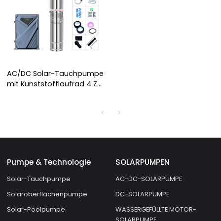
AC/DC Solar-Tauchpumpe
mit Kunststofflaufrad 4 Zoll
Solarpumpe zur
Bewässerung
Pumpe & Technologie
SOLARPUMPEN
Solar-Tauchpumpe
AC-DC-SOLARPUMPE
Solaroberflächenpumpe
DC-SOLARPUMPE
Solar-Poolpumpe
WASSERGEFÜLLTE MOTOR-
SOLARPUMPE