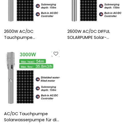
2600W AC/DC
2600W AC/DC DIFFUL
Tauchpumpe
SOLARPUMPE Solar-
Solarpumpsystem
Tiefbrunnenpumpe zur
Solarbetriebene
Bewässerung Solar-
Tauchwasserpumpe
Tauchpumpe Solarpumpe
Solarbrunnenpumpen-Kits
für Brunnen
AC/DC Tauchpumpe
Solarwasserpumpe für die
Landwirtschaft