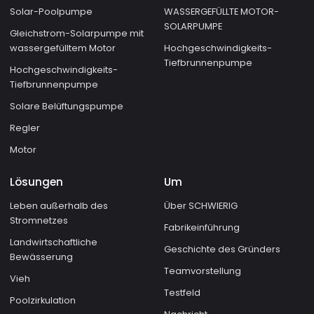
Solar-Poolpumpe
WASSERGEFÜLLTE MOTOR-
SOLARPUMPE
Gleichstrom-Solarpumpe mit
wassergefülltem Motor
Hochgeschwindigkeits-
Tiefbrunnenpumpe
Hochgeschwindigkeits-
Tiefbrunnenpumpe
Solare Belüftungspumpe
Regler
Motor
Lösungen
Um
Leben außerhalb des
Über SCHWIERIG
Stromnetzes
Fabrikeinführung
Landwirtschaftliche
Geschichte des Gründers
Bewässerung
Teamvorstellung
Vieh
Testfeld
Poolzirkulation