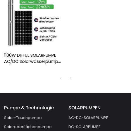
1100W DIFFUL SOLARPUMPE
AC/DC Solarwasserpumpe
für Bewässerung
Solartauchpumpe
Solarbrunnenpumpe zu
verkaufen
Pumpe & Technologie
SOLARPUMPEN
Solar-Tauchpumpe
AC-DC-SOLARPUMPE
Solaroberflächenpumpe
DC-SOLARPUMPE