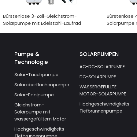
Bürstenlose 3-Zoll-Gleichstrom-
Bürstenlose 
Solarpumpe mit Edelstahl-Laufrad
Solarpumpe m
Pumpe &
SOLARPUMPEN
Technologie
AC-DC-SOLARPUMPE
Solar-Tauchpumpe
DC-SOLARPUMPE
Solaroberflächenpumpe
WASSERGEFÜLLTE
MOTOR-SOLARPUMPE
Solar-Poolpumpe
Hochgeschwindigkeits-
Gleichstrom-
Tiefbrunnenpumpe
Solarpumpe mit
wassergefülltem Motor
Hochgeschwindigkeits-
Tiefbrunnenpumpe