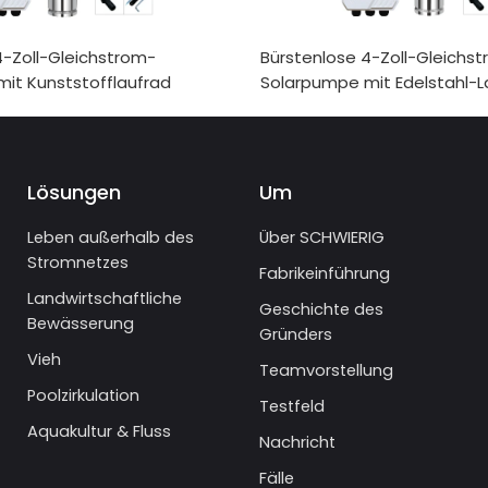
4-Zoll-Gleichstrom-
Bürstenlose 4-Zoll-Gleichs
it Kunststofflaufrad
Solarpumpe mit Edelstahl-L
Lösungen
Um
Leben außerhalb des
Über SCHWIERIG
Stromnetzes
Fabrikeinführung
Landwirtschaftliche
Geschichte des
Bewässerung
Gründers
Vieh
Teamvorstellung
Poolzirkulation
Testfeld
Aquakultur & Fluss
Nachricht
Fälle