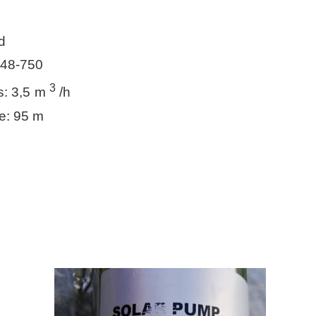
d
-48-750
3
s: 3,5 m
/h
e: 95 m