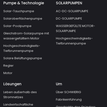
Pumpe & Technologie
SOLARPUMPEN
Solar-Tauchpumpe
AC-DC-SOLARPUMPE
Solaroberflächenpumpe
DC-SOLARPUMPE
Solar-Poolpumpe
WASSERGEFÜLLTE MOTOR-
SOLARPUMPE
Gleichstrom-Solarpumpe mit
wassergefülltem Motor
Hochgeschwindigkeits-
Tiefbrunnenpumpe
Hochgeschwindigkeits-
Tiefbrunnenpumpe
Solare Belüftungspumpe
Regler
Motor
Lösungen
Um
Leben außerhalb des
Über SCHWIERIG
Stromnetzes
Fabrikeinführung
Landwirtschaftliche
Geschichte des Gründers