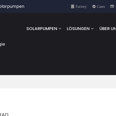
 Solarpumpen
Factory
Cases
SOLARPUMPEN
LÖSUNGEN
ÜBER U
gie
RAD